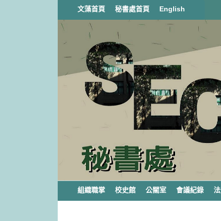
跳
文藻首頁
秘書處首頁
English
到
主
要
內
容
區
塊
組織職掌
校史館
公關室
會議紀錄
法